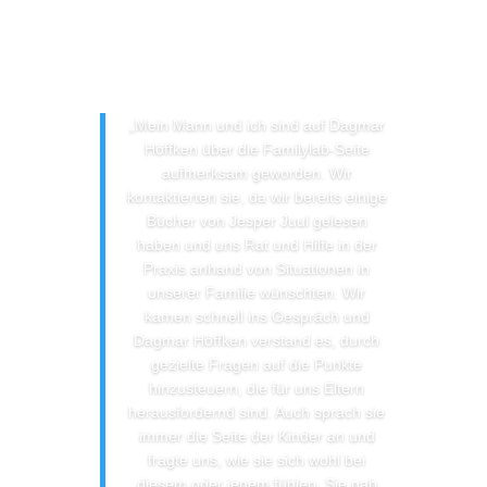
„Mein Mann und ich sind auf Dagmar
Höffken über die Familylab-Seite
aufmerksam geworden. Wir
kontaktierten sie, da wir bereits einige
Bücher von Jesper Juul gelesen
haben und uns Rat und Hilfe in der
Praxis anhand von Situationen in
unserer Familie wünschten. Wir
kamen schnell ins Gespräch und
Dagmar Höffken verstand es, durch
gezielte Fragen auf die Punkte
hinzusteuern, die für uns Eltern
herausfordernd sind. Auch sprach sie
immer die Seite der Kinder an und
fragte uns, wie sie sich wohl bei
diesem oder jenem fühlen. Sie gab